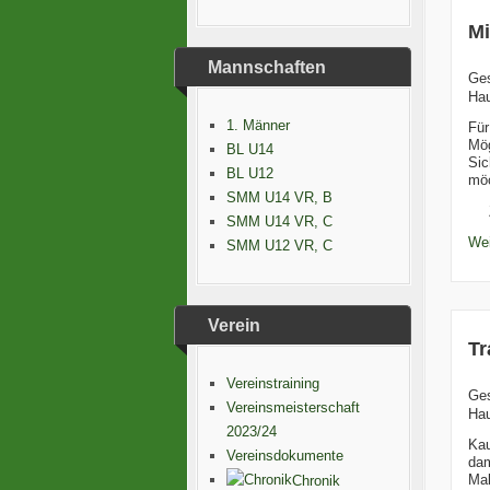
Mi
Mannschaften
Ge
Hau
1. Männer
Für
Mög
BL U14
Sic
BL U12
mö
SMM U14 VR, B
SMM U14 VR, C
Wei
SMM U12 VR, C
Verein
Tr
Vereinstraining
Ge
Vereinsmeisterschaft
Hau
2023/24
Kau
Vereinsdokumente
dam
Mal
Chronik