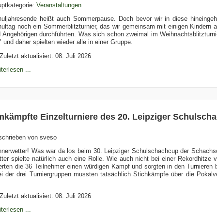
ptkategorie:
Veranstaltungen
uljahresende heißt auch Sommerpause. Doch bevor wir in diese hineingeh
ultag noch ein Sommerblitzturnier, das wir gemeinsam mit einigen Kindern 
 Angehörigen durchführten. Was sich schon zweimal im Weihnachtsblitzturnie
" und daher spielten wieder alle in einer Gruppe.
Zuletzt aktualisiert: 08. Juli 2026
terlesen ...
kämpfte Einzelturniere des 20. Leipziger Schulsch
schrieben von
sveso
nerwetter! Was war da los beim 30. Leipziger Schulschachcup der Schachsc
ter spielte natürlich auch eine Rolle. Wie auch nicht bei einer Rekordhitze
ferten die 36 Teilnehmer einen würdigen Kampf und sorgten in den Turnieren 
i der drei Turniergruppen mussten tatsächlich Stichkämpfe über die Pokal
!
Zuletzt aktualisiert: 08. Juli 2026
terlesen ...