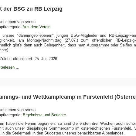
t der BSG zu RB Leipzig
schrieben von
sveso
ptkategorie:
Aus dem Verein
 unsere "daheimgebliebenen" jungen BSG-Mitglieder und RB-Leipzig-Fan
lichkeit, am Montag-Nachmittag (27.07.) zum öffentlichen RB-Leipzig
herlich gibt's dann auch Gelegenheit, dass man Autogramme oder Selfies 
chte).
Zuletzt aktualisiert: 25. Juli 2026
terlesen ...
ainings- und Wettkampfcamp in Fürstenfeld (Österre
schrieben von
sveso
ptkategorie:
Ergebnisse und Berichte
m haben die Ferien begonnen, so sind die ersten drei Wochen auch scho
it auch unser diesjähriges Sommercamp im österreichischen Fürstenfeld. V
 in die Steiermark in den Südosten unseres benachbarten Alpenlandes.