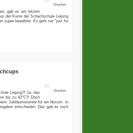
Drucken
en, gab es am letzten
aus der Kurse der Schachschule Leipzig
r super bewährte: Es geht nur "just for
achcups
Drucken
hule Leipzig?! Ja, das
 von bis zu 42°C?! Doch
beim Jubiläumsturnier für ein Novum. In
vergaben entscheiden. Das gab es noch