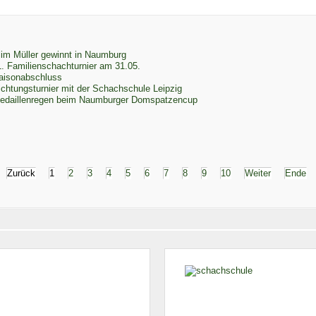
lim Müller gewinnt in Naumburg
1. Familienschachturnier am 31.05.
aisonabschluss
ichtungsturnier mit der Schachschule Leipzig
edaillenregen beim Naumburger Domspatzencup
Zurück
1
2
3
4
5
6
7
8
9
10
Weiter
Ende