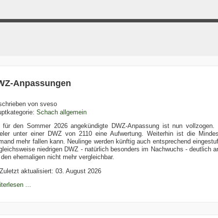
WZ-Anpassungen
schrieben von
sveso
ptkategorie:
Schach allgemein
 für den Sommer 2026 angekündigte DWZ-Anpassung ist nun vollzogen. 
eler unter einer DWZ von 2110 eine Aufwertung. Weiterhin ist die Mindest
mand mehr fallen kann. Neulinge werden künftig auch entsprechend eingestuf
gleichsweise niedrigen DWZ - natürlich besonders im Nachwuchs - deutlich a
 den ehemaligen nicht mehr vergleichbar.
Zuletzt aktualisiert: 03. August 2026
terlesen ...