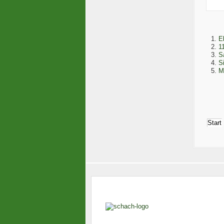
E
1
S
S
M
Start