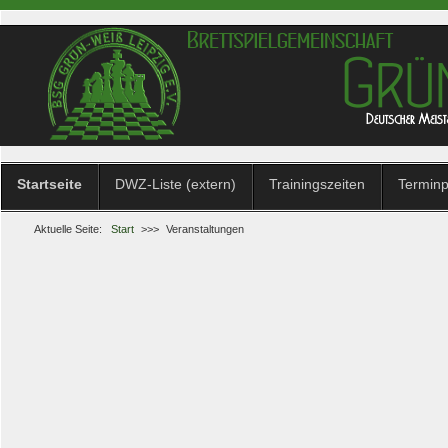
Startseite
DWZ-Liste (extern)
Trainingszeiten
Terminp
Aktuelle Seite:
Start
>>>
Veranstaltungen