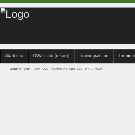
Startseite
DWZ-Liste (extern)
Trainingszeiten
Terminp
Aktuelle Seite:
Start
>>>
Tabellen 2007/08
>>>
JSBS-Pokal