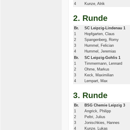
4
Kunze, Alrik
2. Runde
Br.
SC Leipzig-Lindenau 1
1
Hopfgarten, Claus
2
Spangenberg, Romy
3
Hummel, Felician
4
Hummel, Jeremias
Br.
SC Leipzig-Gohlis 1
1
Timmermann, Lennard
2
Ohme, Markus
3
Keck, Maximilian
4
Lempart, Max
3. Runde
Br.
BSG Chemie Leipzig 3
1
Angrick, Philipp
2
Peltri, Julius
3
Jonischkies, Hannes
4
Kunze, Lukas