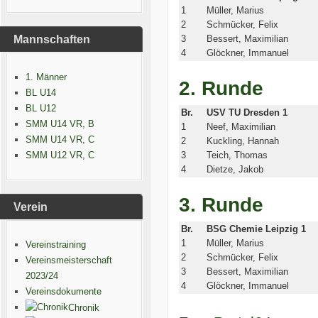
1
Müller, Marius
2
Schmücker, Felix
Mannschaften
3
Bessert, Maximilian
4
Glöckner, Immanuel
1. Männer
2. Runde
BL U14
BL U12
Br.
USV TU Dresden 1
SMM U14 VR, B
1
Neef, Maximilian
SMM U14 VR, C
2
Kuckling, Hannah
SMM U12 VR, C
3
Teich, Thomas
4
Dietze, Jakob
3. Runde
Verein
Br.
BSG Chemie Leipzig 1
1
Müller, Marius
Vereinstraining
2
Schmücker, Felix
Vereinsmeisterschaft
3
Bessert, Maximilian
2023/24
4
Glöckner, Immanuel
Vereinsdokumente
Chronik