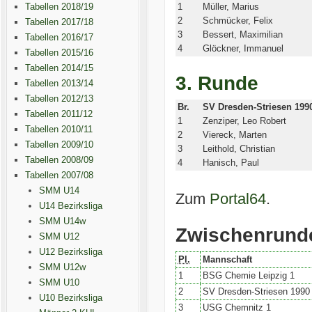
Tabellen 2018/19
1
Müller, Marius
2
Schmücker, Felix
Tabellen 2017/18
3
Bessert, Maximilian
Tabellen 2016/17
4
Glöckner, Immanuel
Tabellen 2015/16
Tabellen 2014/15
3. Runde
Tabellen 2013/14
Tabellen 2012/13
Br.
SV Dresden-Striesen 199
Tabellen 2011/12
1
Zenziper, Leo Robert
Tabellen 2010/11
2
Viereck, Marten
Tabellen 2009/10
3
Leithold, Christian
Tabellen 2008/09
4
Hanisch, Paul
Tabellen 2007/08
SMM U14
Zum
Portal64
.
U14 Bezirksliga
SMM U14w
Zwischenrund
SMM U12
U12 Bezirksliga
Pl.
Mannschaft
SMM U12w
1
BSG Chemie Leipzig 1
SMM U10
2
SV Dresden-Striesen 1990
U10 Bezirksliga
3
USG Chemnitz 1