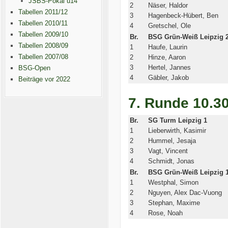
JSBS-Pokal u14
2
Näser, Haldor
Tabellen 2011/12
3
Hagenbeck-Hübert, Ben
Tabellen 2010/11
4
Gretschel, Ole
Tabellen 2009/10
Br.
BSG Grün-Weiß Leipzig 
Tabellen 2008/09
1
Haufe, Laurin
Tabellen 2007/08
2
Hinze, Aaron
3
Hertel, Jannes
BSG-Open
4
Gäbler, Jakob
Beiträge vor 2022
7. Runde 10.3
Br.
SG Turm Leipzig 1
1
Lieberwirth, Kasimir
2
Hummel, Jesaja
3
Vagt, Vincent
4
Schmidt, Jonas
Br.
BSG Grün-Weiß Leipzig 
1
Westphal, Simon
2
Nguyen, Alex Dac-Vuong
3
Stephan, Maxime
4
Rose, Noah