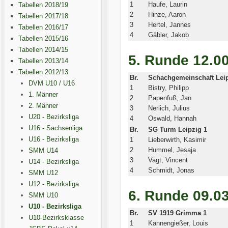
1
Haufe, Laurin
Tabellen 2018/19
2
Hinze, Aaron
Tabellen 2017/18
3
Hertel, Jannes
Tabellen 2016/17
4
Gäbler, Jakob
Tabellen 2015/16
Tabellen 2014/15
5. Runde 12.0
Tabellen 2013/14
Tabellen 2012/13
Br.
Schachgemeinschaft Leip
DVM U10 / U16
1
Bistry, Philipp
1. Männer
2
Papenfuß, Jan
2. Männer
3
Nerlich, Julius
U20 - Bezirksliga
4
Oswald, Hannah
U16 - Sachsenliga
Br.
SG Turm Leipzig 1
U16 - Bezirksliga
1
Lieberwirth, Kasimir
2
Hummel, Jesaja
SMM U14
3
Vagt, Vincent
U14 - Bezirksliga
4
Schmidt, Jonas
SMM U12
U12 - Bezirksliga
6. Runde 09.03
SMM U10
U10 - Bezirksliga
Br.
SV 1919 Grimma 1
U10-Bezirksklasse
1
Kannengießer, Louis