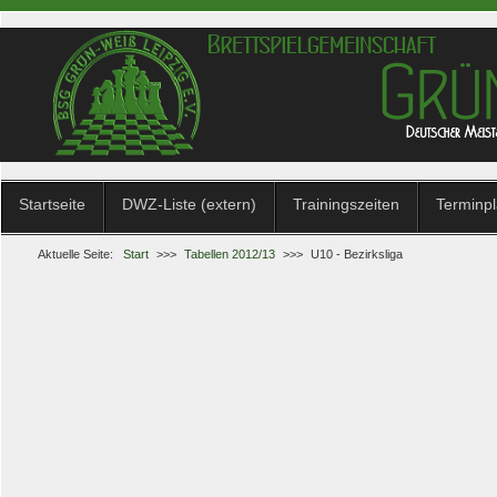
Startseite
DWZ-Liste (extern)
Trainingszeiten
Terminp
Aktuelle Seite:
Start
>>>
Tabellen 2012/13
>>>
U10 - Bezirksliga