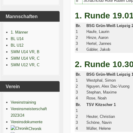
8
Schachclub Rote Rüben Leip
1. Runde 19.0
Mannschaften
Br.
BSG Grün-Weiß Leipzig 
1
Haufe, Laurin
1. Männer
2
Hinze, Aaron
BL U14
3
Hertel, Jannes
BL U12
4
Gäbler, Jakob
SMM U14 VR, B
SMM U14 VR, C
2. Runde 10.3
SMM U12 VR, C
Br.
BSG Grün-Weiß Leipzig 
1
Westphal, Simon
Verein
2
Nguyen, Alex Dac-Vuong
3
Stephan, Maxime
4
Rose, Noah
Vereinstraining
Br.
TSV Kitzscher 1
Vereinsmeisterschaft
1
2023/24
2
Heuter, Christian
Vereinsdokumente
3
Schöne, Navin
4
Müller, Helene
Chronik