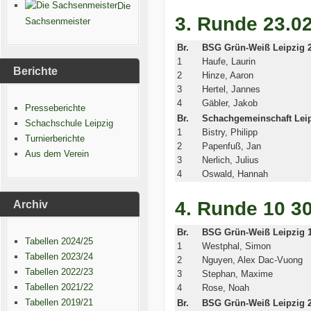
Die
3. Runde 23.02
Sachsenmeister
Br.
BSG Grün-Weiß Leipzig 
1
Haufe, Laurin
Berichte
2
Hinze, Aaron
3
Hertel, Jannes
4
Gäbler, Jakob
Presseberichte
Br.
Schachgemeinschaft Leip
Schachschule Leipzig
1
Bistry, Philipp
Turnierberichte
2
Papenfuß, Jan
Aus dem Verein
3
Nerlich, Julius
4
Oswald, Hannah
4. Runde 10 3
Archiv
Br.
BSG Grün-Weiß Leipzig 
Tabellen 2024/25
1
Westphal, Simon
Tabellen 2023/24
2
Nguyen, Alex Dac-Vuong
Tabellen 2022/23
3
Stephan, Maxime
Tabellen 2021/22
4
Rose, Noah
Tabellen 2019/21
Br.
BSG Grün-Weiß Leipzig 