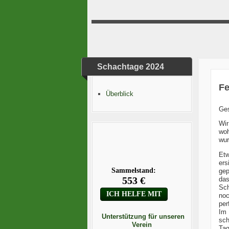
Schachtage 2024
Fe
Überblick
Ge
Wir
woh
wur
Etw
ers
gep
da
Sch
noc
per
Im 
Unterstützung für unseren
sch
Verein
Tag