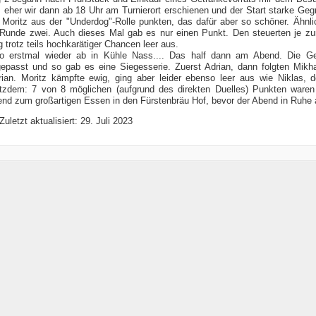
, eher wir dann ab 18 Uhr am Turnierort erschienen und der Start starke Ge
 Moritz aus der "Underdog"-Rolle punkten, das dafür aber so schöner. Ähnli
Runde zwei. Auch dieses Mal gab es nur einen Punkt. Den steuerten je zur
g trotz teils hochkarätiger Chancen leer aus.
o erstmal wieder ab in Kühle Nass.... Das half dann am Abend. Die G
epasst und so gab es eine Siegesserie. Zuerst Adrian, dann folgten Mikhail
rian. Moritz kämpfte ewig, ging aber leider ebenso leer aus wie Niklas, de
tzdem: 7 von 8 möglichen (aufgrund des direkten Duelles) Punkten waren
nd zum großartigen Essen in den Fürstenbräu Hof, bevor der Abend in Ruhe
Zuletzt aktualisiert: 29. Juli 2023