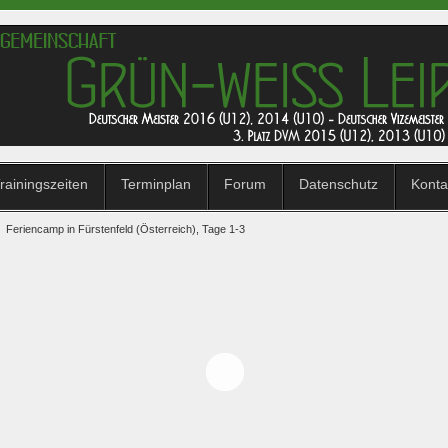
rainingszeiten
Terminplan
Forum
Datenschutz
Konta
>
Feriencamp in Fürstenfeld (Österreich), Tage 1-3