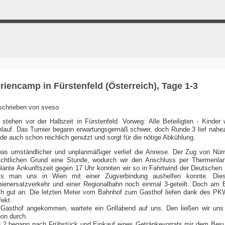
riencamp in Fürstenfeld (Österreich), Tage 1-3
schrieben von
sveso
 stehen vor der Halbzeit in Fürstenfeld. Vorweg: Alle Beteiligten - Kinde
lauf. Das Turnier begann erwartungsgemäß schwer, doch Runde 3 lief nahez
de auch schon reichlich genutzt und sorgt für die nötige Abkühlung.
as umständlicher und unplanmäßiger verlief die Anreise. Der Zug von Nü
ichtlichen Grund eine Stunde, wodurch wir den Anschluss per Thermenlan
lante Ankunftszeit gegen 17 Uhr konnten wir so in Fahrtwind der Deutschen
ss man uns in Wien mit einer Zugverbindung aushelfen konnte. Di
ienersatzverkehr und einer Regionalbahn noch einmal 3-geteilt. Doch am
h gut an. Die letzten Meter vom Bahnhof zum Gasthof liefen dank des PK
fekt.
Gasthof angekommen, wartete ein Grillabend auf uns. Den ließen wir uns
on durch.
 2 begann nach Frühstück und Einkauf eines Getränkevorrats mir dem Besu