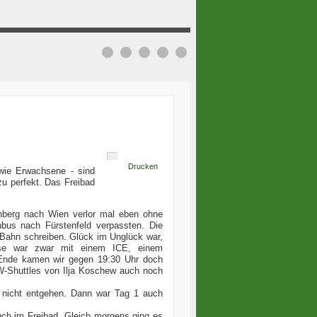
Drucken
r wie Erwachsene - sind
u perfekt. Das Freibad
rnberg nach Wien verlor mal eben ohne
bus nach Fürstenfeld verpassten. Die
 Bahn schreiben. Glück im Unglück war,
ese war zwar mit einem ICE, einem
 Ende kamen wir gegen 19:30 Uhr doch
W-Shuttles von Ilja Koschew auch noch
 nicht entgehen. Dann war Tag 1 auch
ch im Freibad. Gleich morgens ging es