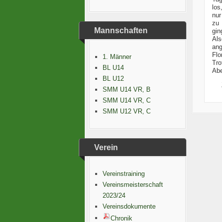
los
nur
zu 
Mannschaften
gin
Als
ang
Flo
1. Männer
Tro
BL U14
Abe
BL U12
SMM U14 VR, B
SMM U14 VR, C
SMM U12 VR, C
Verein
Vereinstraining
Vereinsmeisterschaft
2023/24
Vereinsdokumente
Chronik