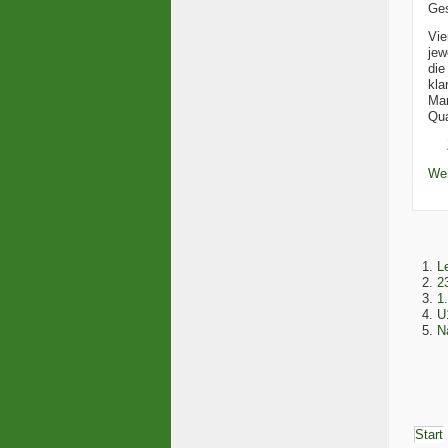
Ge
Vie
jew
die
kla
Ma
Qua
Wei
L
2
1
U
N
Start