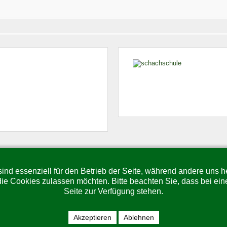
Copyright © 2026 Brettspielgemeinschaft Grün-Weiß Leipzig. Alle Rechte vorbehalten.
Joomla!
ist freie, unter der
GNU/GPL-Lizenz
veröffentlichte Software.
ind essenziell für den Betrieb der Seite, während andere uns 
die Cookies zulassen möchten. Bitte beachten Sie, dass bei ein
© Brettspielgemeinschaft Grün-Weiß Leipzig e.V.
Seite zur Verfügung stehen.
Akzeptieren
Ablehnen