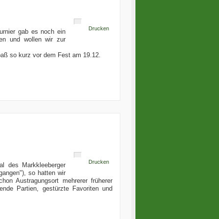
Drucken
urnier gab es noch ein
nen und wollen wir zur
Spaß so kurz vor dem Fest am 19.12.
Drucken
aal des Markkleeberger
gangen"), so hatten wir
chon Austragungsort mehrerer früherer
nde Partien, gestürzte Favoriten und