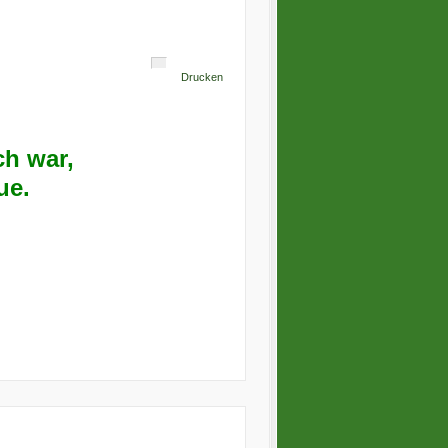
Drucken
ch war,
eue.
,