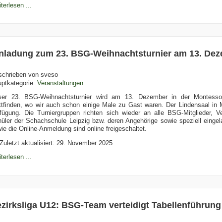
terlesen ...
nladung zum 23. BSG-Weihnachtsturnier am 13. De
schrieben von
sveso
ptkategorie:
Veranstaltungen
ser 23. BSG-Weihnachtsturnier wird am 13. Dezember in der Montessor
ttfinden, wo wir auch schon einige Male zu Gast waren. Der Lindensaal in M
fügung. Die Turniergruppen richten sich wieder an alle BSG-Mitglieder, V
üler der Schachschule Leipzig bzw. deren Angehörige sowie speziell einge
ie die Online-Anmeldung sind online freigeschaltet.
Zuletzt aktualisiert: 29. November 2025
terlesen ...
zirksliga U12: BSG-Team verteidigt Tabellenführung