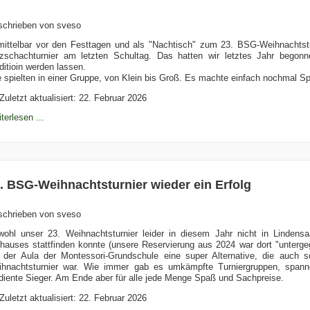
schrieben von
sveso
ittelbar vor den Festtagen und als "Nachtisch" zum 23. BSG-Weihnachtst
tzschachturnier am letzten Schultag. Das hatten wir letztes Jahr begon
ditioin werden lassen.
e spielten in einer Gruppe, von Klein bis Groß. Es machte einfach nochmal 
Zuletzt aktualisiert: 22. Februar 2026
terlesen ...
. BSG-Weihnachtsturnier wieder ein Erfolg
schrieben von
sveso
ohl unser 23. Weihnachtsturnier leider in diesem Jahr nicht in Lindens
hauses stattfinden konnte (unsere Reservierung aus 2024 war dort "unterge
 der Aula der Montessori-Grundschule eine super Alternative, die auch s
hnachtsturnier war. Wie immer gab es umkämpfte Turniergruppen, spanne
diente Sieger. Am Ende aber für alle jede Menge Spaß und Sachpreise.
Zuletzt aktualisiert: 22. Februar 2026