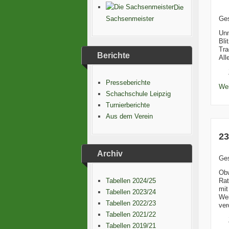
Die
Sachsenmeister
Ge
Unm
Bli
Tra
Berichte
All
Presseberichte
Wei
Schachschule Leipzig
Turnierberichte
Aus dem Verein
23
Archiv
Ge
Obw
Rat
Tabellen 2024/25
mit
Tabellen 2023/24
Wei
Tabellen 2022/23
ver
Tabellen 2021/22
Tabellen 2019/21