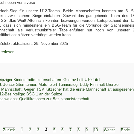
schrieben von
sveso
rfach-Sieg für unsere U12-Teams. Beide Mannschaften konnten am 3. Spi
eils zwei sichere Siege einfahren. Sowohl das gastgebende Team des T
 SG Blau-Weiß Altenhain konnten bezwungen werden. Entsprechend der Tabel
r, dass sich mindestens ein BSG-Team für die Vorrunde der Sachsenmeister
nnschaft als verlustpunktfreier Tabellenführer nur noch von unserer
lifikationsplätzen verdrängt werden kann.
Zuletzt aktualisiert: 29. November 2025
terlesen ...
eipziger Kinderstadtmeisterschaften: Gustav holt U10-Titel
3. Jenaer Sternturnier: Mats feiert Turniersieg, Eddy Finn holt Bronze
. Mannschaft: Gegen TSV Kitzscher hat die erste Mannschaft alt ausgesehen
12-Bezirksliga: BSG 1 an der Spitze
achwuchs: Qualifikationen zur Bezirksmeisterschaft
Zurück
1
2
3
4
5
6
7
8
9
10
Weiter
Ende