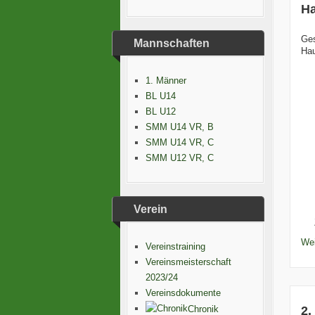
Ha
Ge
Mannschaften
Hau
1. Männer
BL U14
BL U12
SMM U14 VR, B
SMM U14 VR, C
SMM U12 VR, C
Verein
Wei
Vereinstraining
Vereinsmeisterschaft
2023/24
Vereinsdokumente
Chronik
2.