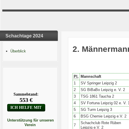
Schachtage 2024
2. Männermann
Überblick
Pl.
Mannschaft
1
SV Springer Leipzig 2
2
SG BiBaBo Leipzig e. V. 2
3
TSG 1861 Taucha 2
4
SV Fortuna Leipzig 02 e. V. 
5
SG Turm Leipzig 3
6
BSG Chemie Leipzig e.V. 2
Unterstützung für unseren
Schachclub Rote Rüben
Verein
7
Leipzig e.V. 2