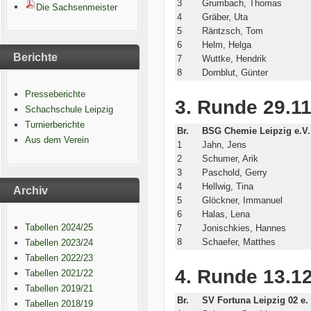
3
Grumbach, Thomas
Die Sachsenmeister
4
Gräber, Uta
5
Räntzsch, Tom
6
Helm, Helga
Berichte
7
Wuttke, Hendrik
8
Dornblut, Günter
Presseberichte
3. Runde 29.11
Schachschule Leipzig
Turnierberichte
Br.
BSG Chemie Leipzig e.V.
Aus dem Verein
1
Jahn, Jens
2
Schumer, Arik
3
Paschold, Gerry
4
Hellwig, Tina
Archiv
5
Glöckner, Immanuel
6
Halas, Lena
Tabellen 2024/25
7
Jonischkies, Hannes
8
Schaefer, Matthes
Tabellen 2023/24
Tabellen 2022/23
4. Runde 13.12
Tabellen 2021/22
Tabellen 2019/21
Br.
SV Fortuna Leipzig 02 e. 
Tabellen 2018/19