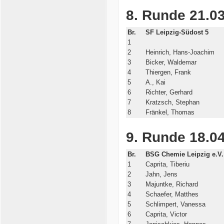
8. Runde 21.03
Br.
SF Leipzig-Südost 5
1
2
Heinrich, Hans-Joachim
3
Bicker, Waldemar
4
Thiergen, Frank
5
A., Kai
6
Richter, Gerhard
7
Kratzsch, Stephan
8
Fränkel, Thomas
9. Runde 18.04
Br.
BSG Chemie Leipzig e.V.
1
Caprita, Tiberiu
2
Jahn, Jens
3
Majuntke, Richard
4
Schaefer, Matthes
5
Schlimpert, Vanessa
6
Caprita, Victor