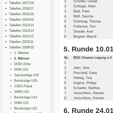
1
Schröter, Gerald
Tabellen 2017/18
2
Schlegel, Holm
Tabellen 2016/17
3
Bald, Peter
Tabellen 2015/16
4
Wolf, Sascha
Tabellen 2014/15
5
Schirmag, Thomas
Tabellen 2013/14
6
Poßecker, Tom
Tabellen 2012/13
7
Straube, Axel
Tabellen 2011/12
8
Bergner, Marcel
Tabellen 2010/11
5. Runde 10.01
Tabellen 2009/10
1. Männer
Br.
BSG Chemie Leipzig e.V.
2. Männer
1
DVM U14w
2
Jahn, Jens
DVM U12
3
Paschold, Gerry
Sachsenliga U16
4
Hellwig, Tina
Bezirksliga U16
5
Angrick, Philipp
JSBS-Pokal
6
Schaefer, Matthes
SMM U14
7
Jonischkies, Hannes
Bezirksliga U14
8
Jonischkies, Karsten
SMM U12
Bezirksliga U12
6. Runde 24.01