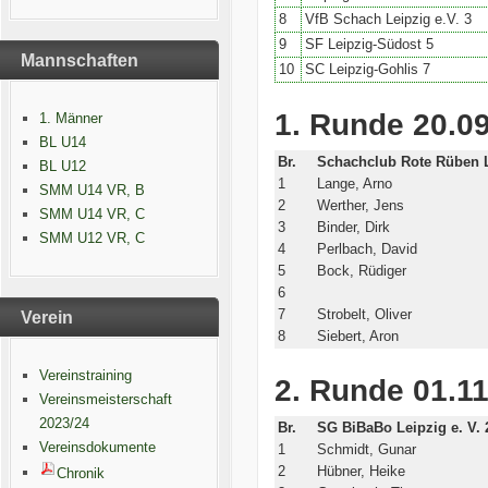
8
VfB Schach Leipzig e.V. 3
9
SF Leipzig-Südost 5
Mannschaften
10
SC Leipzig-Gohlis 7
1. Runde 20.09
1. Männer
BL U14
Br.
Schachclub Rote Rüben L
BL U12
1
Lange, Arno
SMM U14 VR, B
2
Werther, Jens
SMM U14 VR, C
3
Binder, Dirk
SMM U12 VR, C
4
Perlbach, David
5
Bock, Rüdiger
6
7
Strobelt, Oliver
Verein
8
Siebert, Aron
Vereinstraining
2. Runde 01.11
Vereinsmeisterschaft
2023/24
Br.
SG BiBaBo Leipzig e. V. 
Vereinsdokumente
1
Schmidt, Gunar
2
Hübner, Heike
Chronik