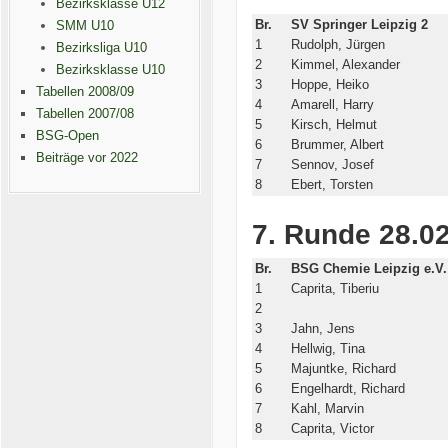
Bezirksklasse U12
Br.
SV Springer Leipzig 2
SMM U10
1
Rudolph, Jürgen
Bezirksliga U10
2
Kimmel, Alexander
Bezirksklasse U10
3
Hoppe, Heiko
Tabellen 2008/09
4
Amarell, Harry
Tabellen 2007/08
5
Kirsch, Helmut
BSG-Open
6
Brummer, Albert
Beiträge vor 2022
7
Sennov, Josef
8
Ebert, Torsten
7. Runde 28.02
Br.
BSG Chemie Leipzig e.V.
1
Caprita, Tiberiu
2
3
Jahn, Jens
4
Hellwig, Tina
5
Majuntke, Richard
6
Engelhardt, Richard
7
Kahl, Marvin
8
Caprita, Victor