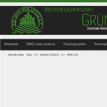
Startseite
DWZ-Liste (extern)
Trainingszeiten
Terminp
Aktuelle Seite:
Start
>>>
Tabellen 2010/11
>>>
SMM U12