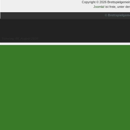
Copyright © 2026 Brettspielgemein
Joomla!
ist freie, unter de
© Brettspielgem
Samstag, 08. August 2026