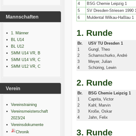
4
BSG Chemie Leipzig 1
5
SV Dresden-Striesen 1990 
Mannschaften
6
Muldental Wilkau-Haßlau 1
1. Runde
1. Männer
BL U14
Br.
USV TU Dresden 1
BL U12
1
Gungl, Theo
SMM U14 VR, B
2
Schamschurko, André
SMM U14 VR, C
3
Meyer, Julian
SMM U12 VR, C
4
Schüring, Lewin
2. Runde
Verein
Br.
BSG Chemie Leipzig 1
1
Caprita, Victor
Vereinstraining
2
Kahl, Marvin
Vereinsmeisterschaft
3
Kroße, Oskar
4
Jahn, Felix
2023/24
Vereinsdokumente
3. Runde
Chronik