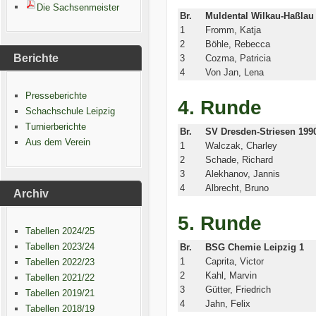
Die Sachsenmeister
Br.
Muldental Wilkau-Haßlau
1
Fromm, Katja
2
Böhle, Rebecca
Berichte
3
Cozma, Patricia
4
Von Jan, Lena
Presseberichte
4. Runde
Schachschule Leipzig
Turnierberichte
Br.
SV Dresden-Striesen 199
Aus dem Verein
1
Walczak, Charley
2
Schade, Richard
3
Alekhanov, Jannis
4
Albrecht, Bruno
Archiv
5. Runde
Tabellen 2024/25
Tabellen 2023/24
Br.
BSG Chemie Leipzig 1
1
Caprita, Victor
Tabellen 2022/23
2
Kahl, Marvin
Tabellen 2021/22
3
Gütter, Friedrich
Tabellen 2019/21
4
Jahn, Felix
Tabellen 2018/19