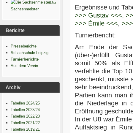
Die
Ergebnisse und Tabe
Sachsenmeister
>>> Gustav <<<
,
>>
>>> Émile <<<
,
>>>
Berichte
Turnierbericht:
Am Ende der Sachs
Presseberichte
Schachschule Leipzig
(über-)erfüllt. Gu
Turnierberichte
somit 50% als Elft
Aus dem Verein
verfehlte die Top 1
geschenkt, musste s
sehr beeindruckend, 
Archiv
Partien kann man i
die Niederlage in 
Tabellen 2024/25
Tabellen 2023/24
Eröffnung geschulde
Tabellen 2022/23
In der U8 war Émile
Tabellen 2021/22
Auftaktsieg in Run
Tabellen 2019/21