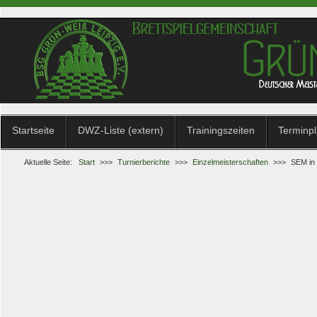
Startseite
DWZ-Liste (extern)
Trainingszeiten
Terminp
Aktuelle Seite:
Start
>>>
Turnierberichte
>>>
Einzelmeisterschaften
>>>
SEM in 