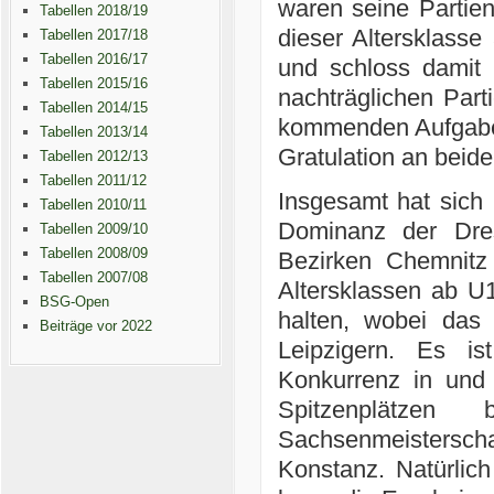
waren seine Partien
Tabellen 2018/19
dieser Altersklasse
Tabellen 2017/18
Tabellen 2016/17
und schloss damit e
Tabellen 2015/16
nachträglichen Par
Tabellen 2014/15
kommenden Aufgaben
Tabellen 2013/14
Gratulation an beide
Tabellen 2012/13
Tabellen 2011/12
Insgesamt hat sich 
Tabellen 2010/11
Dominanz der Dres
Tabellen 2009/10
Tabellen 2008/09
Bezirken Chemnitz
Tabellen 2007/08
Altersklassen ab U
BSG-Open
halten, wobei das
Beiträge vor 2022
Leipzigern. Es is
Konkurrenz in und 
Spitzenplätzen 
Sachsenmeisterscha
Konstanz. Natürlich