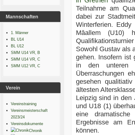
in Grethen
qualifiz
Teilnahme am Qualif
dabei zur Stadtmei
Mannschaften
Winterferien. Eddy
Mâallem (U10) 
1. Männer
BL U14
Qualifikationsturnie
BL U12
Sowohl Gustav als a
SMM U14 VR, B
gehen. Insofern ist
SMM U14 VR, C
in den unteren 
SMM U12 VR, C
Überraschungen eh
gesehen qualitiativ
Verein
ältesten Altersklass
Leipzig sind in den
Vereinstraining
und U18 (1) überhaup
Vereinsmeisterschaft
eine dramatische
2023/24
Ergebnisse am End
Vereinsdokumente
können.
Chronik